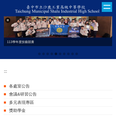
跳
到
主
要
內
容
區
113學年度技藝競賽
:::
各處室公告
會議&研習公告
多元表現專區
獎助學金