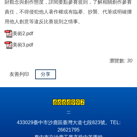
財觀念與創作態度，詳閱要點參賽規則，了解相關創作參賽
責任，不得侵犯他人著作權或有臨摹、抄襲、代筆或明確挪
用他人創意等違反比賽規則之情事。
美術2.pdf
美術3.pdf
瀏覽數:
30
友善列印
分享
:::
433029臺中市沙鹿區臺灣大道七段823號。TEL:
26621795