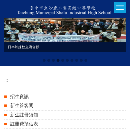
跳
到
主
要
內
容
區
日本姊妹校交流合影
:::
招生資訊
新生答客問
新生註冊須知
註冊費預估表