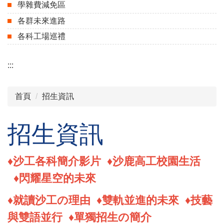
學雜費減免區
各群未來進路
各科工場巡禮
:::
首頁
招生資訊
招生資訊
♦
沙工各科簡介影片
♦
沙鹿高工校園生活
♦
閃耀星空的未來
♦
就讀沙工の理由
♦
雙軌並進的未來
♦
技藝
與雙語並行
♦
單獨招生の簡介