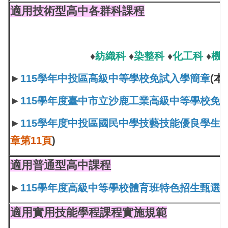
適用技術型高中各群科課程
♦
紡織科
♦
染整科
♦
化工科
♦
機
►
115學年中投區高級中等學校免試入學簡章
(
►
115學年度臺中市立沙鹿工業高級中等學校免
►
115學年度中投區國民中學技藝技能優良學生
章第11頁
)
適用普通型高中課程
►
115學年度高級中等學校體育班特色招生甄選
適用實用技能學程課程實施規範