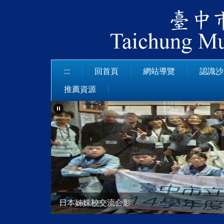
跳
到
主
要
內
容
:::
回首頁
網站導覽
認識沙
區
推薦資源
113學年度技藝競賽