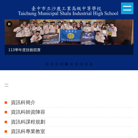
跳
到
主
要
內
容
區
113學年度技藝競賽
:::
資訊科簡介
資訊科師資陣容
資訊科課程規劃
資訊科專業教室