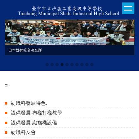
跳
到
主
要
內
容
區
日本姊妹校交流合影
113學年度技藝競賽
:::
紡織科發展特色.
設備發展-布樣打樣教學
設備發展-織襪機設備
紡織科友會