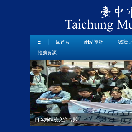
跳
到
主
要
內
容
:::
回首頁
網站導覽
認識沙
區
推薦資源
日本姊妹校交流合影
113學年度技藝競賽