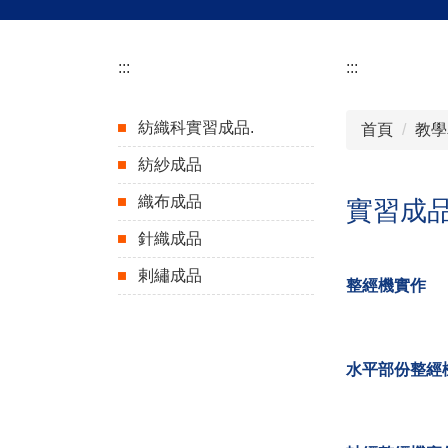
:::
:::
紡織科實習成品.
首頁
教學
紡紗成品
織布成品
實習成
針織成品
剌繡成品
整經機實作
水平部份整經