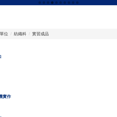
單位
紡織科
實習成品
品
機實作