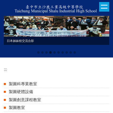
跳
到
主
要
內
容
區
日本姊妹校交流合影
:::
製圖科專業教室
製圖硬體設備
製圖創意課程教室
製圖教室