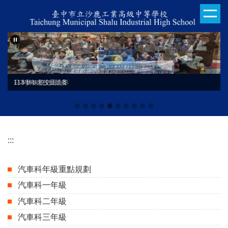
跳
到
主
要
內
容
區
日本姊妹校交流合影
113學年度技藝競賽
:::
汽車科年級重點規劃
汽車科一年級
汽車科二年級
汽車科三年級