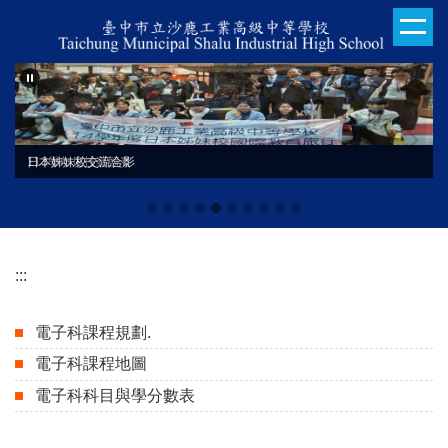
跳
到
主
要
內
容
區
日本姊妹校交流合影
113學年度技藝競賽
:::
電子科課程規劃.
電子科課程地圖
電子科科目與學分數表