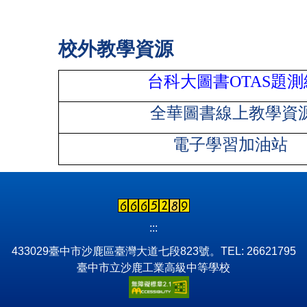
校外教學資源
台科大圖書OTAS
題測
全華圖書線上教學資
電子學習加油站
:::
433029臺中市沙鹿區臺灣大道七段823號。TEL: 26621795
臺中市立沙鹿工業高級中等學校