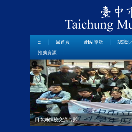
跳
到
主
要
內
容
:::
回首頁
網站導覽
認識沙
區
推薦資源
日本姊妹校交流合影