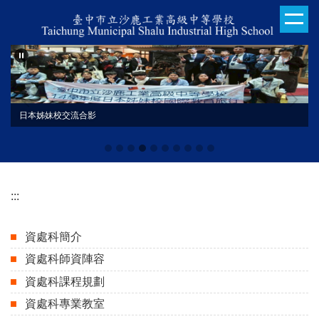
跳
到
主
要
內
容
區
日本姊妹校交流合影
113學年度技藝競賽
:::
資處科簡介
資處科師資陣容
資處科課程規劃
資處科專業教室