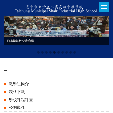
跳
到
主
要
內
容
區
日本姊妹校交流合影
113學年度技藝競賽
:::
教學組簡介
表格下載
學校課程計畫
公開觀課