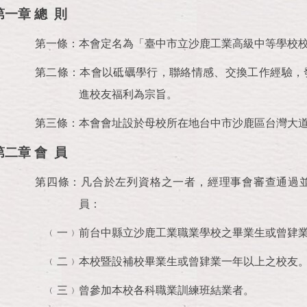
第一章 總 則
第一條：本會定名為「臺中市立沙鹿工業高級中等學校
第二條：本會以砥礪學行，聯絡情感、交換工作經驗，
進校友福利為宗旨。
第三條：本會會址設於母校所在地台中市沙鹿區台灣大道7
第二章 會 員
第四條：凡合於左列資格之一者，經理事會審查通過
員：
﹙一﹚前台中縣立沙鹿工業職業學校之畢業生或曾肄
﹙二﹚本校暨設補校畢業生或曾肄業一年以上之校友
﹙三﹚曾參加本校各科職業訓練班結業者。