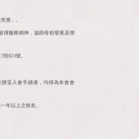
校友會」。
發揮服務精神，協助母校發展及增
段823號。
並辦妥入會手續者，均得為本會會
業一年以上之校友。
。