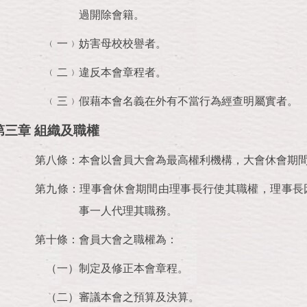
過開除會籍。
﹙一﹚妨害母校校譽者。
﹙二﹚違反本會章程者。
﹙三﹚假藉本會名義在外有不當行為經查明屬實者。
第三章 組織及職權
第八條：本會以會員大會為最高權利機構，大會休會期
第九條：理事會休會期間由理事長行使其職權，理事長
事一人代理其職務。
第十條：會員大會之職權為：
（一）制定及修正本會章程。
（二）審議本會之預算及決算。