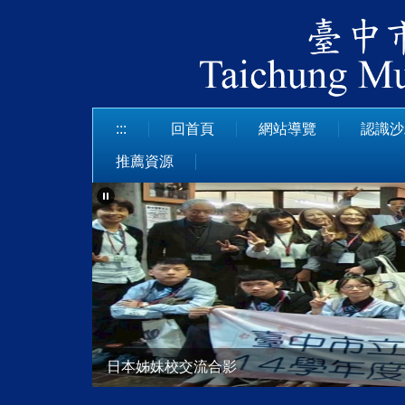
跳
到
主
要
內
容
:::
回首頁
網站導覽
認識沙
區
推薦資源
113學年度技藝競賽
日本姊妹校交流校內人員代表