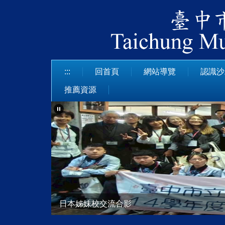
跳
到
主
要
內
容
:::
回首頁
網站導覽
認識沙
區
推薦資源
日本姊妹校交流合影
113學年度技藝競賽