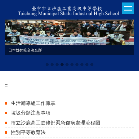
跳
到
主
要
內
容
區
日本姊妹校交流合影
:::
生活輔導組工作職掌
垃圾分類注意事項
市立沙鹿高工進修部緊急傷病處理流程圖
性別平等教育法