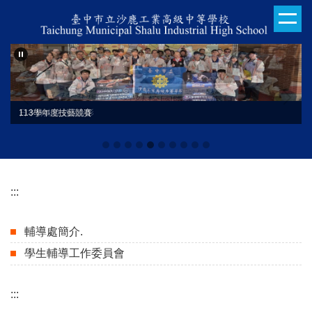
跳
到
主
要
內
容
區
日本姊妹校交流合影
113學年度技藝競賽
:::
輔導處簡介.
學生輔導工作委員會
:::