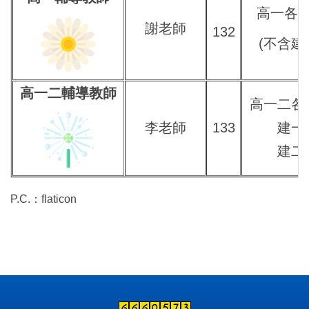
高一各
謝老師
132
(不含建
高一二輔導教師
高一二各
李老師
133
建一
建二
P.C.：flaticon