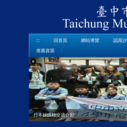
跳
到
主
要
內
容
:::
回首頁
網站導覽
認識沙
區
推薦資源
日本姊妹校交流合影