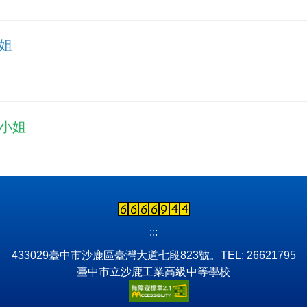
姐
小姐
:::
433029臺中市沙鹿區臺灣大道七段823號。TEL: 26621795
臺中市立沙鹿工業高級中等學校