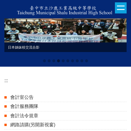
跳
到
主
要
內
容
區
日本姊妹校交流合影
:::
會計室公告
會計服務團隊
會計法令規章
網路請購(另開新視窗)