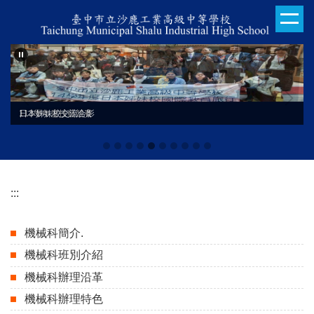
跳
到
主
要
內
容
區
日本姊妹校交流合影
113學年度技藝競賽
:::
機械科簡介.
機械科班別介紹
機械科辦理沿革
機械科辦理特色