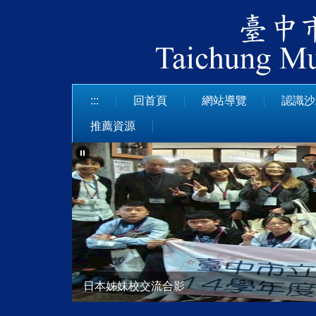
跳
到
主
要
內
容
:::
回首頁
網站導覽
認識沙
區
推薦資源
日本姊妹校交流合影