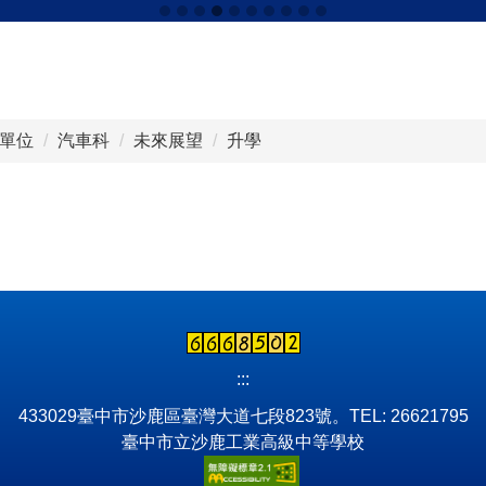
單位
汽車科
未來展望
升學
:::
433029臺中市沙鹿區臺灣大道七段823號。TEL: 26621795
臺中市立沙鹿工業高級中等學校