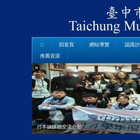
跳
到
主
要
內
容
:::
回首頁
網站導覽
認識沙
區
推薦資源
日本姊妹校交流合影
113學年度技藝競賽