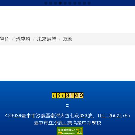
單位
汽車科
未來展望
就業
:::
433029臺中市沙鹿區臺灣大道七段823號。TEL: 26621795
臺中市立沙鹿工業高級中等學校