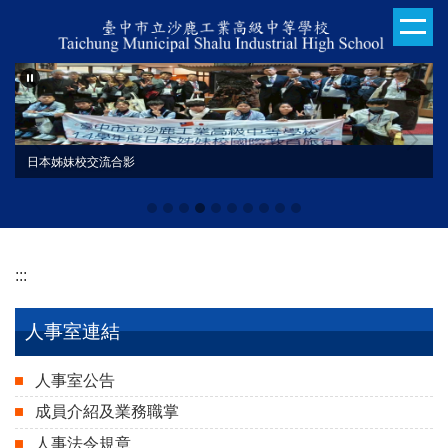
跳
到
主
要
內
容
區
日本姊妹校交流合影
113學年度技藝競賽
:::
人事室連結
人事室公告
成員介紹及業務職掌
人事法令規章