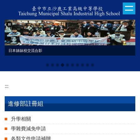
跳
到
主
要
內
容
區
日本姊妹校交流合影
:::
進修部註冊組
升學相關
學雜費減免申請
各類文件申請補辦