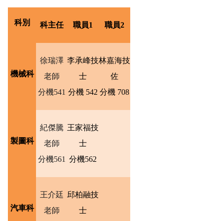
科別
科主任
職員1
職員2
徐瑞澤
李承峰技
林嘉海技
機械科
老師
士
佐
分機541
分機 542
分機 708
紀傑騰
王家福技
製圖科
老師
士
分機561
分機562
王介廷
邱柏融技
汽車科
老師
士