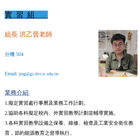
實 習 組
組長 洪乙晉
老師
分機 504
Email:
jing@gs.slvs.tc.edu.tw
業務介紹
1.
擬定實習處行事曆及業務工作計劃。
2.協助各科擬定校內、外實習教學計劃並輔導實施。
3.各科實習教學設備之保養、維修、檢查及工業安全衛生教
育，節約能源教育之督導執行。