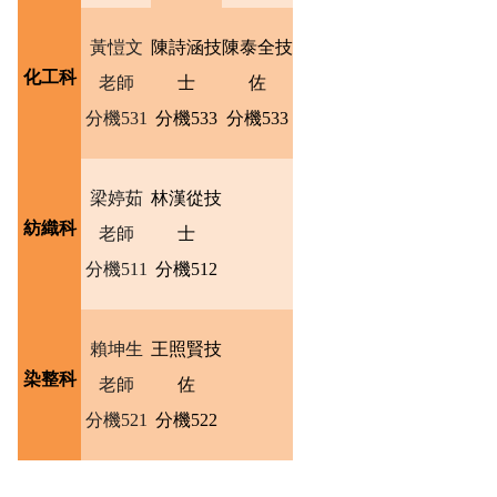
黃愷文
陳詩涵技
陳泰全技
化工科
老師
士
佐
分機531
分機533
分機533
梁婷茹
林漢從技
紡織科
老師
士
分機511
分機512
賴坤生
王照賢技
染整科
老師
佐
分機521
分機522