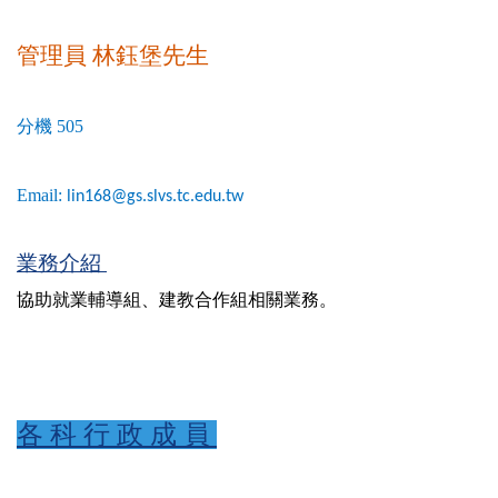
管理員 林鈺堡先生
分機 505
Email:
lin168@gs.slvs.tc.edu.tw
業務介紹
協助就業輔導組、建教合作組相關業務。
各 科 行 政 成 員