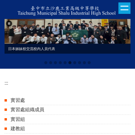
跳
到
主
要
內
容
區
日本姊妹校交流校內人員代表
:::
實習處
實習處組織成員
實習組
建教組