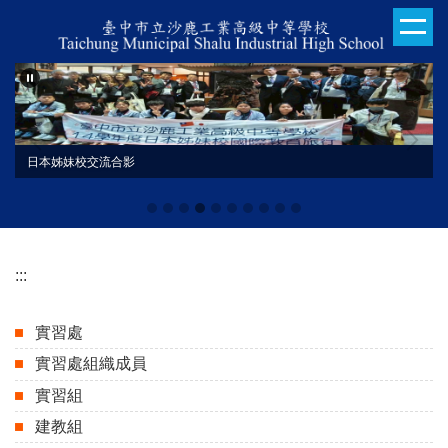
跳
到
主
要
內
容
區
日本姊妹校交流合影
:::
實習處
實習處組織成員
實習組
建教組