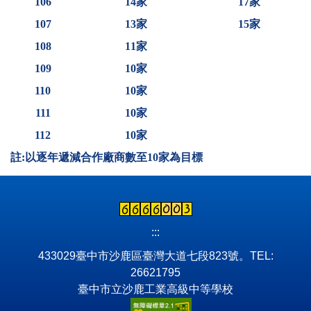
106
14
家
17
家
107
13
家
15
家
108
11
家
109
10
家
110
10
家
111
10
家
112
10
家
註:以逐年遞減合作廠商數至10家為目標
:::
433029臺中市沙鹿區臺灣大道七段823號。TEL:
26621795
臺中市立沙鹿工業高級中等學校