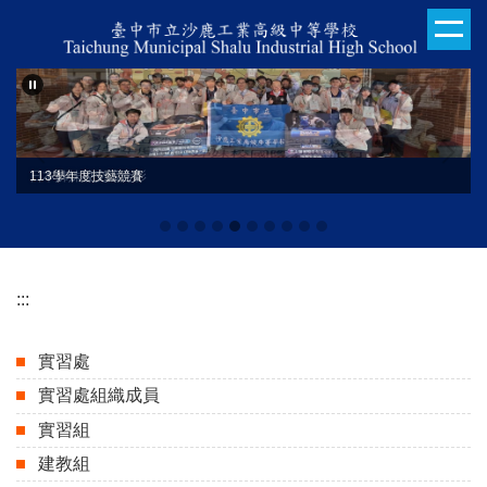
跳
到
主
要
內
容
區
日本姊妹校交流合影
113學年度技藝競賽
:::
實習處
實習處組織成員
實習組
建教組