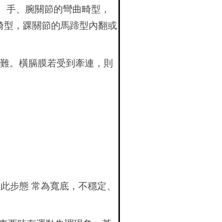
。 手、腕關節的彎曲畸型，
畸型，踝關節的馬蹄型內翻或
困難。橫膈膜若受到牽連，則
此步態 常為寬底，不穩定、