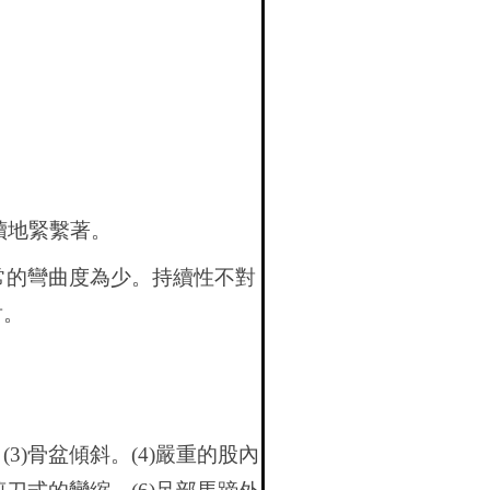
續地緊繫著。
常的彎曲度為少。持續性不對
射。
(3)骨盆傾斜。(4)嚴重的股內