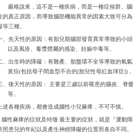
嚴格說來，這不是一種疾病，而是一種症候群。腦
症的真正原因，而導致腦部機能異常的因素大致可分為
礙等三種。
一、先天性的原因：有胎兒期腦部發育異常導致的小頭
以及風疹、毒漿體屬的感染、妊娠中毒等。
二、出生時的障礙：有難產、胎盤環不全等導致的氧氣
黃疸(包括母子間血型不合的[胎兒性母紅血球症])
三、後天性的原因： 主要是三歲以前罹患的腦炎、脊
等。
上述各種疾病，都會造成腦性小兒麻痺，不可不慎。
*
腦性麻痺的症狀及特徵 最主要的症狀，就是『運動
依照患兒的年紀以及產生神經障礙的位置而各自不同。