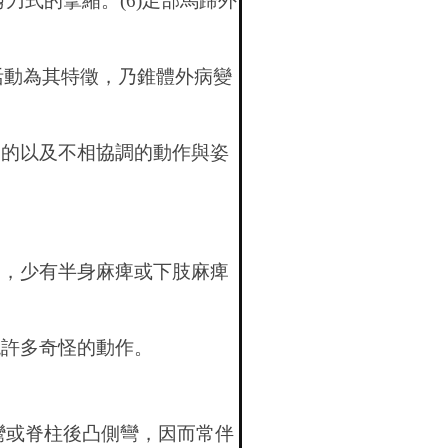
刀式的攣縮。(6)足部馬蹄外
活動為其特徵，乃錐體外病變
制的以及不相協調的動作與姿
部，少有半身麻痺或下肢麻痺
現許多奇怪的動作。
彎或脊柱後凸側彎，因而常伴