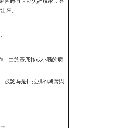
抓東西時有運動失調現象，甚
斷出來。
作。
作。由於基底核或小腦的病
。 被認為是拮拉肌的興奮與
很大。