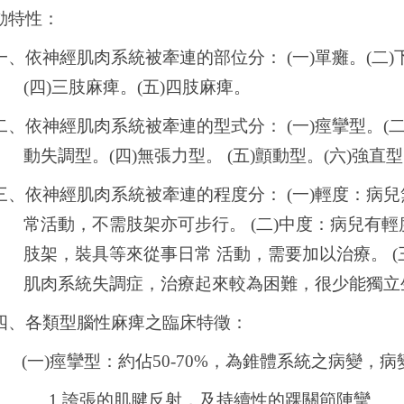
動特性：
一、依神經肌肉系統被牽連的部位分： (一)單癱。(二)
(四)三肢麻痺。(五)四肢麻痺。
二、依神經肌肉系統被牽連的型式分： (一)痙攣型。(二
動失調型。(四)無張力型。 (五)顫動型。(六)強直
三、依神經肌肉系統被牽連的程度分： (一)輕度：病
常活動，不需肢架亦可步行。 (二)中度：病兒有
肢架，裝具等來從事日常 活動，需要加以治療。 (
肌肉系統失調症，治療起來較為困難，很少能獨立
四、各類型腦性麻痺之臨床特徵：
(一)
痙攣型：約佔50-70%，為錐體系統之病變，
1.
誇張的肌腱反射，及持續性的踝關節陣攣。