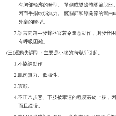
有胸部輪廓的畸型。 單側或雙邊髖關節脫臼
因而手指軟弱無力。 髖關節和膝關節的彎曲
外翻的畸型。
7.
語言問題---發聲器官若令隨意動作，則發音
有呼吸困難。
(三)
運動失調型：主要是小腦的病變所引起。
1.
不協調動作。
2.
肌肉無力、低張性。
3.
震顫。
4.
不正常步態、下肢被牽連的程度甚於上肢，因
而且緩慢。