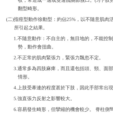
收，常造成一邊或雙邊髖關節脫臼。(5)下肢剪
翻型畸形。
(二)
指痙型動作徐動型：約佔25%，以不隨意肌肉
所引起之結果。
1.
不隨意動作：不自主的，無目地的，不能控
勢，動作會扭曲。
2.
不正常的肌肉緊張力，緊張力飄忽不定。
3.
通常多為四肢麻痺，而且還包括頭、頸、面
情形。
4.
上肢受牽連的程度甚於下肢，因此手部常出
5.
強直張力反射之影響較大。
6.
容易發生畸形，但攣縮的機會較少。 脊柱側