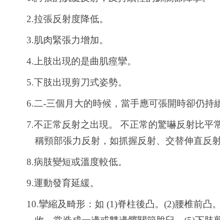
2.
拉張反射度降低。
3.
肌肉緊張力增加。
4.
上肢出現的是曲肌痙攣。
5.
下肢出現剪刀式姿勢。
6.
二-三個月大的時候，當手應可張開時卻仍持
7.
不正常反射之出現。 不正常的驚嚇反射比平
稱頸部張力反射，如抓握反射、交替伸直反
8.
病肢變短或溫度較低。
9.
運動發育延緩。
10.
攣縮及畸形：如 (1)脊柱後凸。(2)腰椎前凸。