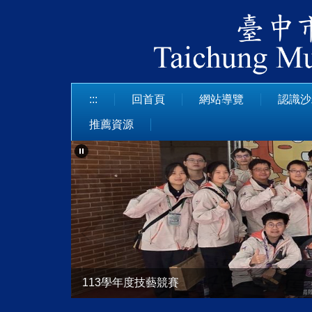
跳
到
主
要
內
容
:::
回首頁
網站導覽
認識沙
區
推薦資源
113學年度技藝競賽