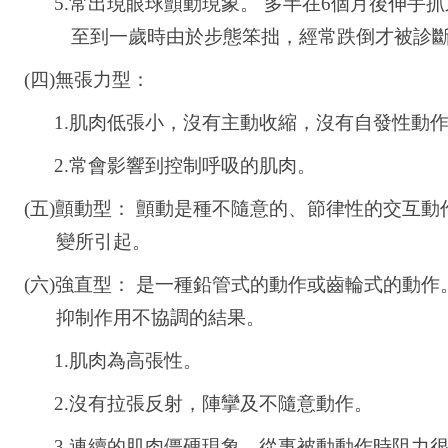
5.
常出現眼球顫動現象。 多半在6個月後伸手
至到一歲時由於步態笨拙，經常跌倒才被診
(四)
無張力型：
1.
肌肉低張小，沒有主動收縮，沒有自發性動
2.
常會影響到控制呼吸的肌肉。
(五)
顫動型： 顫動是種不隨意的、節律性的交互動
變所引起。
(六)
強直型： 是一種鉛管式的動作或齒輪式的動作
抑制作用不協調的結果。
1.
肌肉為高張性。
2.
沒有拉張反射，陣攣及不隨意動作。
3.
連續的肌肉僵硬現象，從事被動動作時阻力