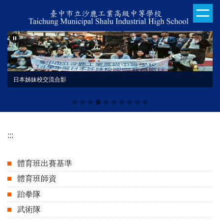
跳
到
主
要
內
容
區
日本姊妹校交流合影
:::
體育班出賽基準
體育班師資
跆拳隊
武術隊