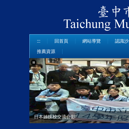
跳
到
主
要
內
容
:::
回首頁
網站導覽
認識沙
區
推薦資源
日本姊妹校交流合影
113學年度技藝競賽