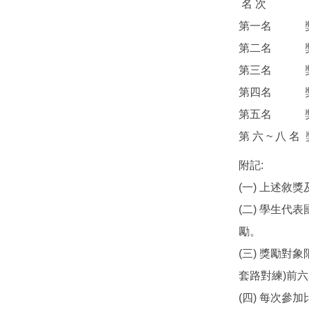
名 次 指
第一名 獎
第二名 
第三名 
第四名 
第五名 
第 六 ~ 
附記:
(一) 上述敘
(二) 學生
勵。
(三) 獎勵對
套路對練)前
(四) 每次參