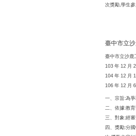
次獎勵,學生
臺中市立沙
臺中市立沙鹿
103 年 12 
104 年 12 
106 年 12
一、宗旨:為
二、依據:教
三、對象:經
四、獎勵:分