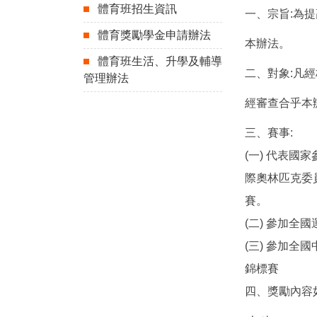
體育班招生資訊
一、宗旨:為
體育獎勵學金申請辦法
本辦法。
體育班生活、升學及輔導
二、對象:凡
管理辦法
經審查合乎本
三、賽事:
(一) 代表
際奧林匹克委
賽。
(二) 參加
(三) 參加全
錦標賽
四、獎勵內容