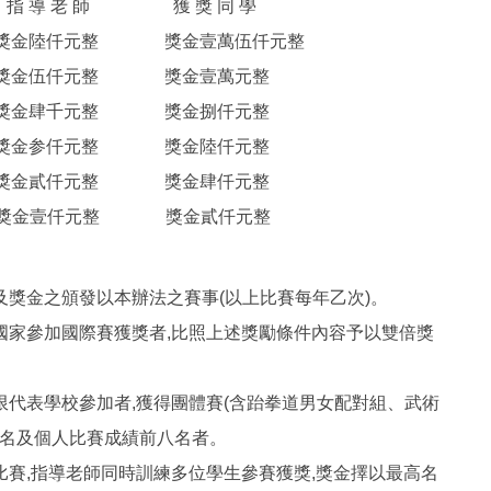
 導 老 師 獲 獎 同 學
金陸仟元整 獎金壹萬伍仟元整
獎金伍仟元整 獎金壹萬元整
獎金肆千元整 獎金捌仟元整
獎金参仟元整 獎金陸仟元整
獎金貳仟元整 獎金肆仟元整
八 名 獎金壹仟元整 獎金貳仟元整
獎及獎金之頒發以本辦法之賽事(以上比賽每年乙次)。
代表國家參加國際賽獲獎者,比照上述獎勵條件內容予以雙倍獎
象限代表學校參加者,獲得團體賽(含跆拳道男女配對組、武術
六名及個人比賽成績前八名者。
加比賽,指導老師同時訓練多位學生參賽獲獎,獎金擇以最高名