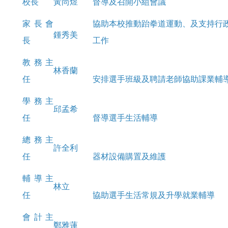
校長
黃尚煜
督導及召開小組會議
家長會
協助本校推動跆拳道運動、及支持行
鍾秀美
長
工作
教務主
林香蘭
任
安排選手班級及聘請老師協助課業輔
學務主
邱孟希
任
督導選手生活輔導
總務主
許全利
任
器材設備購置及維護
輔導主
林立
任
協助選手生活常規及升學就業輔導
會計主
鄭雅蓮