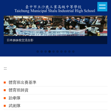
跳
到
主
要
內
容
區
日本姊妹校交流合影
:::
體育班出賽基準
體育班師資
跆拳隊
武術隊