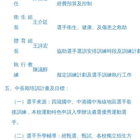
任
經費預算及控制
衛生組
王介廷
長
選手衛生、健康、及傷患之救助
體育組
王詩宏
長
協助選手選訓安排訓練時段及訓練計
執行教
陳議醇
練
擬定訓練計劃及選手訓練執行工作
五、中長期培訓計畫及目標：
（一）選手來源：四箴國中、中港國中海線地區選手銜
接訓練，本校運動特色申請入學辦法遴選優秀運動選
手。
（二）選手升學輔導：經甄選、甄試、各校獨立招生方