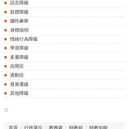
語言障礙
肢體障礙
腦性麻痺
身體病弱
情緒行為障礙
學習障礙
多重障礙
自閉症
過動症
發展遲緩
其他障礙
:::
首頁
行政單位
教務處
特教組
特教知能