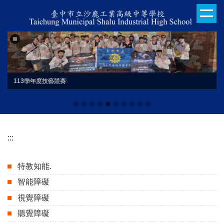
跳
到
主
要
內
容
區
日本姊妹校交流合影
113學年度技藝競賽
:::
特教知能.
智能障礙
視覺障礙
聽覺障礙