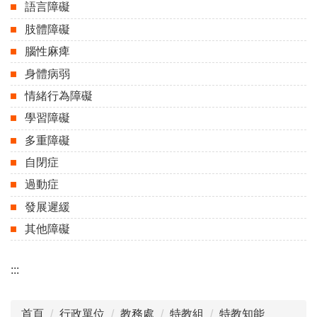
語言障礙
肢體障礙
腦性麻痺
身體病弱
情緒行為障礙
學習障礙
多重障礙
自閉症
過動症
發展遲緩
其他障礙
:::
首頁
行政單位
教務處
特教組
特教知能