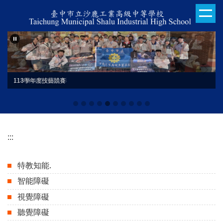
跳
到
主
要
內
容
區
日本姊妹校交流合影
113學年度技藝競賽
:::
特教知能.
智能障礙
視覺障礙
聽覺障礙