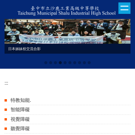
跳
到
主
要
內
容
區
日本姊妹校交流合影
113學年度技藝競賽
:::
特教知能.
智能障礙
視覺障礙
聽覺障礙