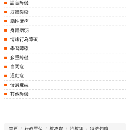
語言障礙
肢體障礙
腦性麻痺
身體病弱
情緒行為障礙
學習障礙
多重障礙
自閉症
過動症
發展遲緩
其他障礙
:::
首頁
行政單位
教務處
特教組
特教知能