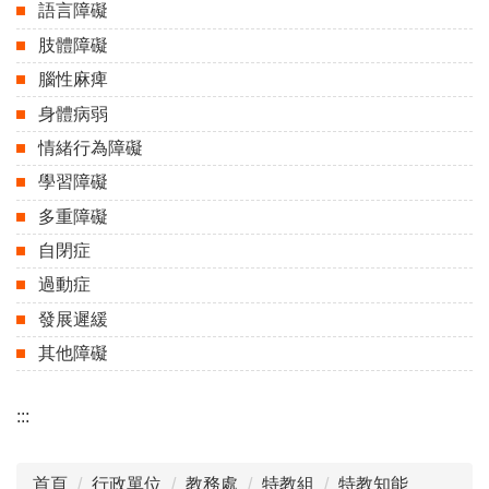
語言障礙
肢體障礙
腦性麻痺
身體病弱
情緒行為障礙
學習障礙
多重障礙
自閉症
過動症
發展遲緩
其他障礙
:::
首頁
行政單位
教務處
特教組
特教知能