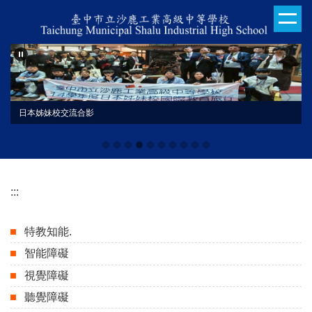
跳
到
主
要
內
容
區
日本姊妹校交流合影
113學年度技藝競賽
:::
特教知能.
智能障礙
視覺障礙
聽覺障礙